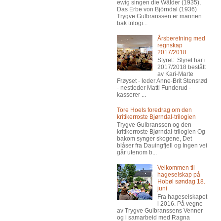
ewig singen die Wälder (1935),
Das Erbe von Björndal (1936)
Trygve Gulbranssen er mannen
bak trilogi...
Årsberetning med
regnskap
2017/2018
Styret: Styret har i
2017/2018 bestått
av Kari-Marte
Frøyset - leder Anne-Brit Stensrød
- nestleder Matti Funderud -
kasserer ...
Tore Hoels foredrag om den
kritikerroste Bjørndal-trilogien
Trygve Gulbranssen og den
kritikerroste Bjørndal-trilogien Og
bakom synger skogene, Det
blåser fra Dauingfjell og Ingen vei
går utenom b...
Velkommen til
hageselskap på
Hobøl søndag 18.
juni
Fra hageselskapet
i 2016. På vegne
av Trygve Gulbranssens Venner
og i samarbeid med Ragna