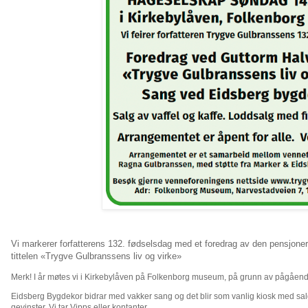
Vi markerer forfatterens 132. fødselsdag med et foredrag av den pensjone
tittelen «Trygve Gulbranssens liv og virke»
Merk! I år møtes vi i Kirkebylåven på Folkenborg museum, på grunn av pågåe
Eidsberg Bygdekor bidrar med vakker sang og det blir som vanlig kiosk med salg 
gevinster. Vi tar Vipps eller kontanter.