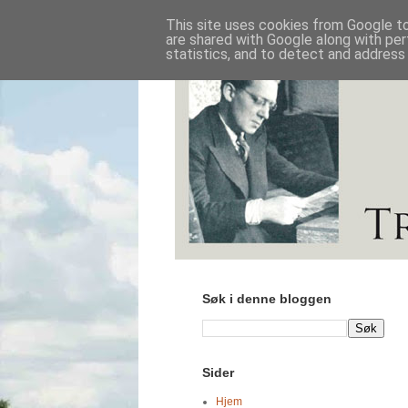
This site uses cookies from Google to 
are shared with Google along with per
statistics, and to detect and address
Søk i denne bloggen
Sider
Hjem