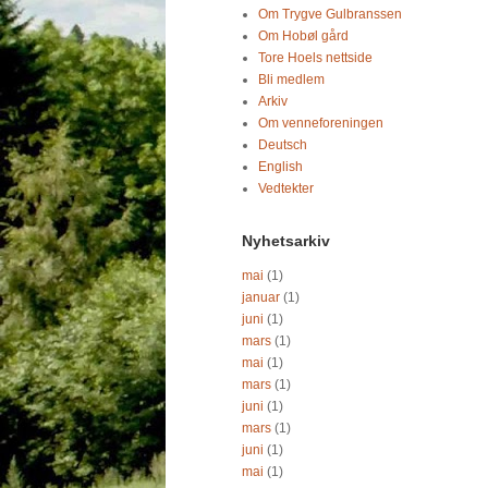
Om Trygve Gulbranssen
Om Hobøl gård
Tore Hoels nettside
Bli medlem
Arkiv
Om venneforeningen
Deutsch
English
Vedtekter
Nyhetsarkiv
mai
(1)
januar
(1)
juni
(1)
mars
(1)
mai
(1)
mars
(1)
juni
(1)
mars
(1)
juni
(1)
mai
(1)