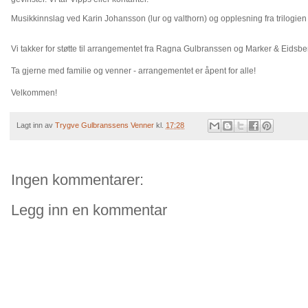
Musikkinnslag ved Karin Johansson (lur og valthorn) og opplesning fra trilogi
Vi takker for støtte til arrangementet fra Ragna Gulbranssen og Marker & Eidsb
Ta gjerne med familie og venner - arrangementet er åpent for alle!
Velkommen!
Lagt inn av
Trygve Gulbranssens Venner
kl.
17:28
Ingen kommentarer:
Legg inn en kommentar