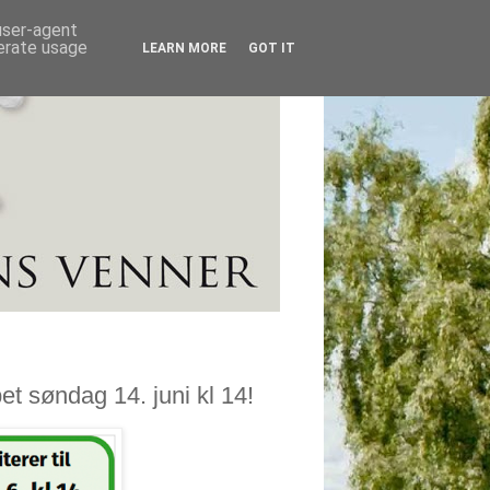
 user-agent
nerate usage
LEARN MORE
GOT IT
et søndag 14. juni kl 14!