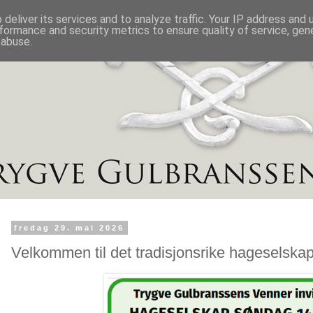
deliver its services and to analyze traffic. Your IP address and
formance and security metrics to ensure quality of service, ge
 abuse.
fredag 29. mai 2026
Velkommen til det tradisjonsrike hageselskap