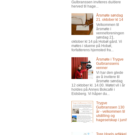
Gulbranssen inviteres du/dere
herved til hage...
Årsmøte søndag
21. oktober kl 14
Velkommen til
årsmøte i
venneforeningen
søndag 21.
oktober kl 14 på Hobøl gård. Vi
møtes i stuene på Hobøl,
forfatterens hjemsted fra...
Årsmøte i Trygve
Gulbranssens
venner
Vi har den glede
av å invitere til
årsmøte søndag
12 oktober kl. 14.00. Møtet vil i år
holdes på Annes Bokcafé i
Eidsberg. Vi håper du...
Trygve
Gulbranssen 130
år - velkommen til
utstilling og
hageselskap i juni!
Tore Hoels artikkel