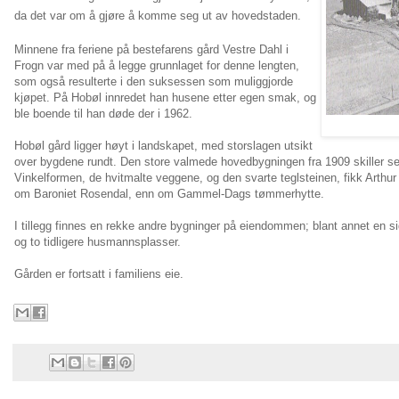
da det var om å gjøre å komme seg ut av hovedstaden.
Minnene fra feriene på bestefarens gård Vestre Dahl i
Frogn var med på å legge grunnlaget for denne lengten,
som også resulterte i den suksessen som muliggjorde
kjøpet. På Hobøl innredet
han husene etter egen smak, og
ble boende til han døde der i 1962.
Hobøl gård ligger høyt i landskapet, med storslagen utsikt
over bygdene rundt. Den store valmede hovedbygningen fra 1909 skiller seg u
Vinkelformen, de hvitmalte veggene, og den svarte teglsteinen, fikk Arthur K
om Baroniet Rosendal, enn om Gammel-Dags tømmerhytte.
I tillegg finnes en rekke andre bygninger på eiendommen; blant annet en si
og to tidligere husmannsplasser.
Gården er fortsatt i familiens eie.