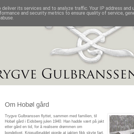
deliver its services and to analyze traffic. Your IP address and
formance and security metrics to ensure quality of service, ge
 abuse.
Om Hobøl gård
Trygve Gulbranssen flyttet, sammen med familien, til
Hobøl gård i Eidsberg julen 1940. Han hadde vært på jakt
etter gård en tid, for å realisere drømmen om
bondelivet.
Krigsutbruddet gjorde at jakten fikk skyte fart,