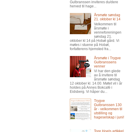
Gulbranssen inviteres du/dere
herved til hage...
Årsmøte søndag
21. oktober kl 14
Velkommen til
årsmøte i
venneforeningen
søndag 21.
oktober kl 14 på Hobøl gård. Vi
møtes i stuene på Hobøl,
forfatterens hjemsted fra...
Årsmøte i Trygve
Gulbranssens
venner
Vi har den glede
av å invitere til
årsmøte søndag
12 oktober kl. 14.00. Møtet vil i år
holdes på Annes Bokcafé i
Eidsberg. Vi håper du...
Trygve
Gulbranssen 130
år - velkommen til
utstilling og
hageselskap i juni!
Tore Hoels artikkel