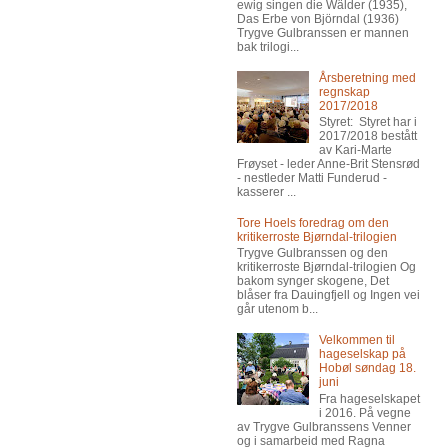
ewig singen die Wälder (1935),
Das Erbe von Björndal (1936)
Trygve Gulbranssen er mannen
bak trilogi...
Årsberetning med
regnskap
2017/2018
Styret: Styret har i
2017/2018 bestått
av Kari-Marte
Frøyset - leder Anne-Brit Stensrød
- nestleder Matti Funderud -
kasserer ...
Tore Hoels foredrag om den
kritikerroste Bjørndal-trilogien
Trygve Gulbranssen og den
kritikerroste Bjørndal-trilogien Og
bakom synger skogene, Det
blåser fra Dauingfjell og Ingen vei
går utenom b...
Velkommen til
hageselskap på
Hobøl søndag 18.
juni
Fra hageselskapet
i 2016. På vegne
av Trygve Gulbranssens Venner
og i samarbeid med Ragna