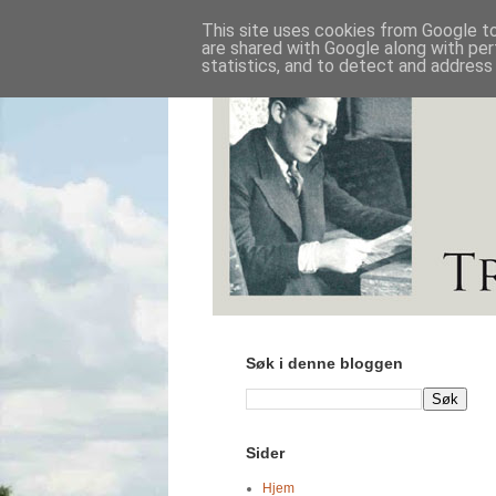
This site uses cookies from Google to 
are shared with Google along with per
statistics, and to detect and address
Søk i denne bloggen
Sider
Hjem