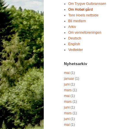
Om Trygve Gulbranssen
Om Hobøl gård
Tore Hoels nettside
Bli medlem
Arkiv
Om venneforeningen
Deutsch
English
Vedtekter
Nyhetsarkiv
mai
(1)
januar
(1)
juni
(1)
mars
(1)
mai
(1)
mars
(1)
juni
(1)
mars
(1)
juni
(1)
mai
(1)