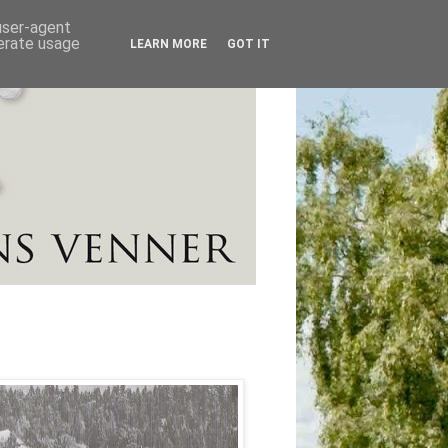
 user-agent
nerate usage
LEARN MORE
GOT IT