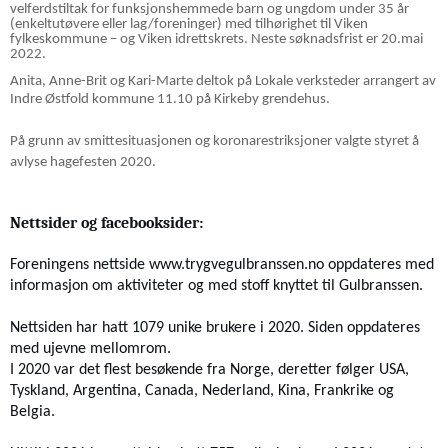
velferdstiltak for funksjonshemmede barn og ungdom under 35 år
(enkeltutøvere eller lag/foreninger) med tilhørighet til Viken
fylkeskommune – og Viken idrettskrets. Neste søknadsfrist er 20.mai
2022.
Anita, Anne-Brit og Kari-Marte deltok på Lokale verksteder arrangert av
Indre Østfold kommune 11.10 på Kirkeby grendehus.
På grunn av smittesituasjonen og koronarestriksjoner valgte styret å
avlyse hagefesten 2020.
Nettsider og facebooksider:
Foreningens nettside www.trygvegulbranssen.no oppdateres med
informasjon om aktiviteter og med stoff knyttet til Gulbranssen.
Nettsiden har hatt
1079 unike brukere i 2020.
Siden
oppdateres
med ujevne mellomrom.
I 20
20
var det flest besøkende fra Norge, deretter følger
USA,
Tyskland, Argentina, Canada, Nederland, Kina, Frankrike og
Belgia.