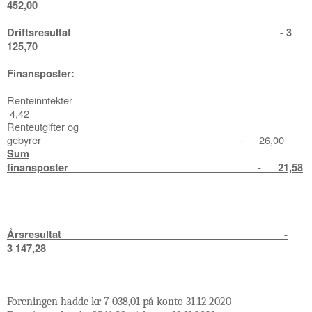
452,00
Driftsresultat - 3
125,70
Finansposter:
Renteinntekter
4,42
Renteutgifter og
gebyrer - 26,00
Sum
finansposter - 21,58
Å
rsresultat -
3 147,28
Foreningen hadde kr 7 038,01 på konto 31.12.2020