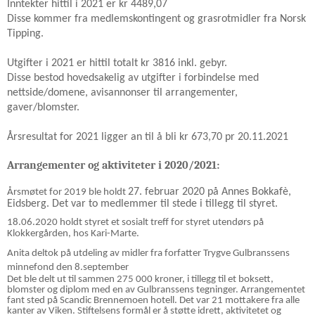
Inntekter hittil i 2021 er kr 4489,07
Disse kommer fra medlemskontingent og grasrotmidler fra Norsk
Tipping.
Utgifter i 2021 er hittil totalt kr 3816 inkl. gebyr.
Disse bestod hovedsakelig av utgifter i forbindelse med
nettside/domene, avisannonser til arrangementer,
gaver/blomster.
Årsresultat for 2021 ligger an til å bli kr 673,70 pr 20.11.2021
Arrangementer og aktiviteter i 2020/2021:
27. februar 2020 på Annes Bokkafè,
Årsmøtet for 2019 ble holdt
Eidsberg. Det var to medlemmer til stede i tillegg til styret.
18.06.2020 holdt styret et sosialt treff for styret utendørs på
Klokkergården, hos Kari-Marte.
Anita deltok på utdeling av midler fra forfatter Trygve Gulbranssens
minnefond den 8.september
Det ble delt ut til sammen 275 000 kroner, i tillegg til
et boksett,
blomster og diplom med en av Gulbranssens tegninger. Arrangementet
fant sted
på Scandic Brennemoen hotell. Det var 21 mottakere fra alle
kanter av Viken. Stiftelsens formål er å støtte idrett, aktivitetet og