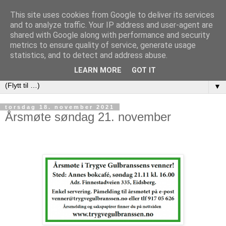
This site uses cookies from Google to deliver its services
and to analyze traffic. Your IP address and user-agent are
shared with Google along with performance and security
metrics to ensure quality of service, generate usage
statistics, and to detect and address abuse.
LEARN MORE
GOT IT
▼
torsdag 18. november 2021
Årsmøte søndag 21. november