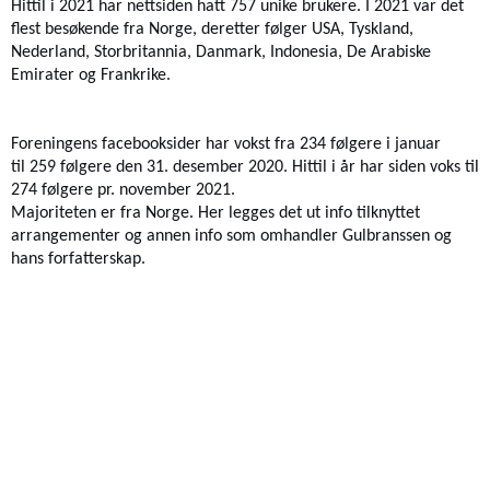
Hittil i 2021 har nettsiden hatt 757 unike brukere.
I 20
21
var det
flest besøkende fra Norge, deretter følger
USA, Tyskland,
Nederland, Storbritannia, Danmark, Indonesia, De Arabiske
Emirater og Frankrike.
Foreningens facebooksider har
vokst fra 234 følgere i januar
til
259 følgere den 31. desember 2020. Hittil i år har siden voks til
274
følgere
pr. november 2021.
Major
iteten
er fra Norge. Her legges det ut info tilknyttet
arrangementer og annen info som omhandler Gulbranssen og
hans forfatterskap.