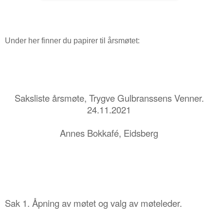
Under her finner du papirer til årsmøtet:
Saksliste
å
rsm
ø
te, Trygve Gulbranssens Venner.
24.11.2021
Annes Bokkafé
, Eidsberg
Sak 1.
Å
pning av m
ø
tet og valg av m
ø
teleder.