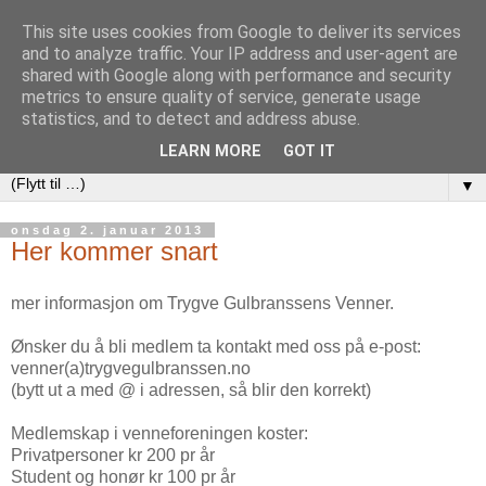
This site uses cookies from Google to deliver its services
and to analyze traffic. Your IP address and user-agent are
shared with Google along with performance and security
metrics to ensure quality of service, generate usage
statistics, and to detect and address abuse.
LEARN MORE
GOT IT
▼
onsdag 2. januar 2013
Her kommer snart
mer informasjon om Trygve Gulbranssens Venner.
Ønsker du å bli medlem ta kontakt med oss på e-post:
venner(a)trygvegulbranssen.no
(bytt ut a med @ i adressen, så blir den korrekt)
Medlemskap i venneforeningen koster:
Privatpersoner kr 200 pr år
Student og honør kr 100 pr år