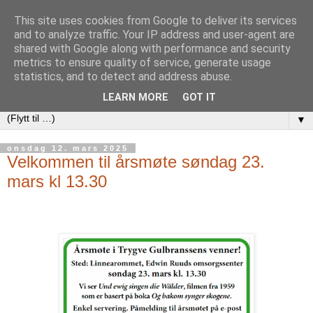
This site uses cookies from Google to deliver its services
and to analyze traffic. Your IP address and user-agent are
shared with Google along with performance and security
metrics to ensure quality of service, generate usage
statistics, and to detect and address abuse.
LEARN MORE
GOT IT
▼
onsdag 12. mars 2025
Velkommen til årsmøte søndag 23.
mars kl 13.30